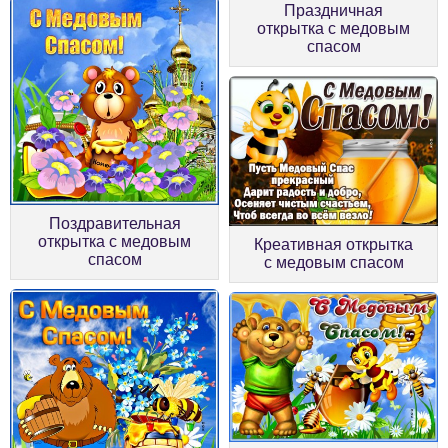
Праздничная
открытка с медовым
спасом
Поздравительная
открытка с медовым
Креативная открытка
спасом
с медовым спасом