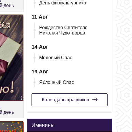
а
День физкультурника
й день
11 Авг
Рождество Святителя
Николая Чудотворца
14 Авг
Медовый Спас
19 Авг
Яблочный Спас
Календарь праздиков
а
й день
Именины