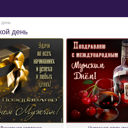
 день
кой день