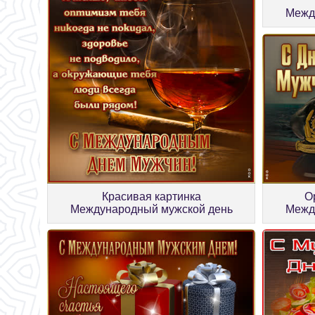
Межд
О
Красивая картинка
Межд
Международный мужской день