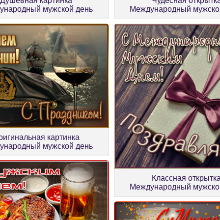
Душевная картинка
Чудесная открытк
ународный мужской день
Международный мужско
ригинальная картинка
ународный мужской день
Классная открытк
Международный мужско