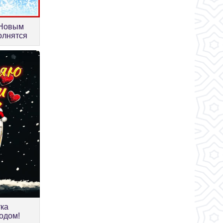
 Новым
олнятся
ка
одом!