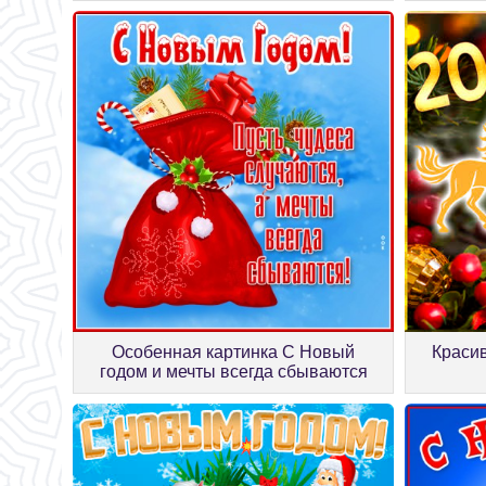
Особенная картинка С Новый
Красив
годом и мечты всегда сбываются