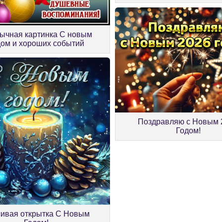
ычная картинка С новым
дом и хороших событий
Поздравляю с Новым 
Годом!
сивая открытка С Новым