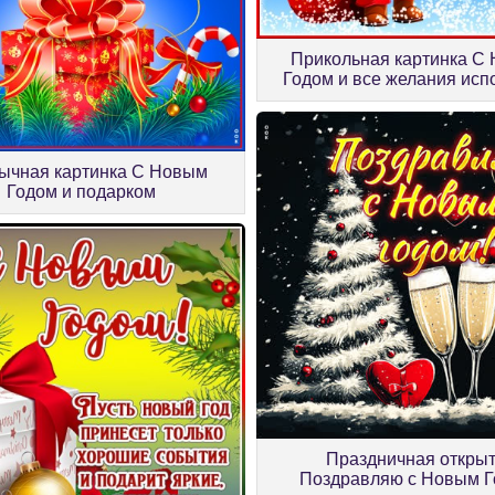
Прикольная картинка С
Годом и все желания исп
ычная картинка С Новым
Годом и подарком
Праздничная открыт
Поздравляю с Новым Г