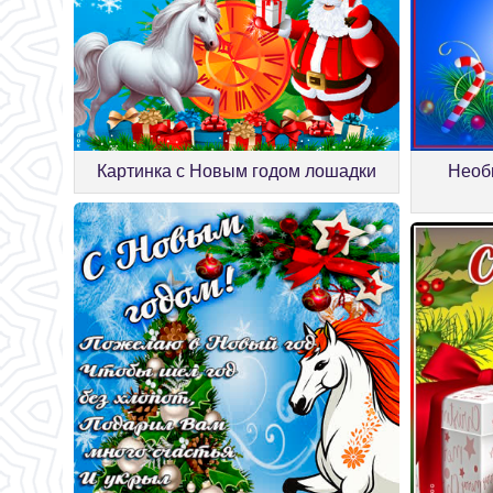
Картинка с Новым годом лошадки
Необ