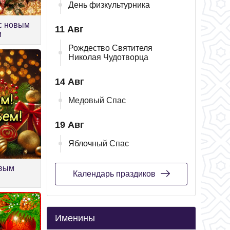
День физкультурника
с новым
11 Авг
м
Рождество Святителя
Николая Чудотворца
14 Авг
Медовый Спас
19 Авг
Яблочный Спас
овым
Календарь праздиков
Именины