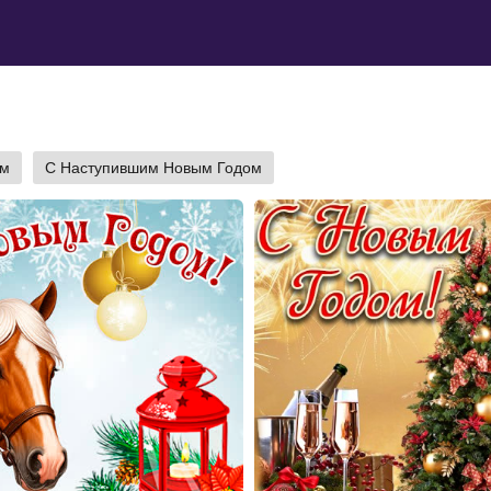
ом
С Наступившим Новым Годом