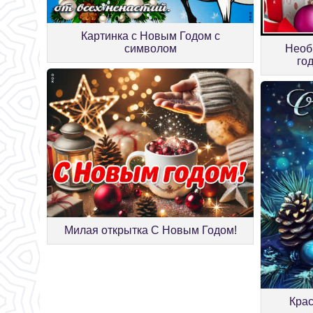
Картинка с Новым Годом с
символом
Необ
го
Милая открытка С Новым Годом!
Кра