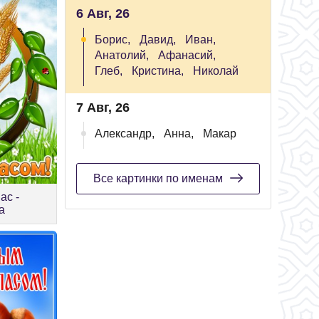
6 Авг, 26
Борис,
Давид,
Иван,
Анатолий,
Афанасий,
Глеб,
Кристина,
Николай
7 Авг, 26
Александр,
Анна,
Макар
Все картинки по именам
ас -
а