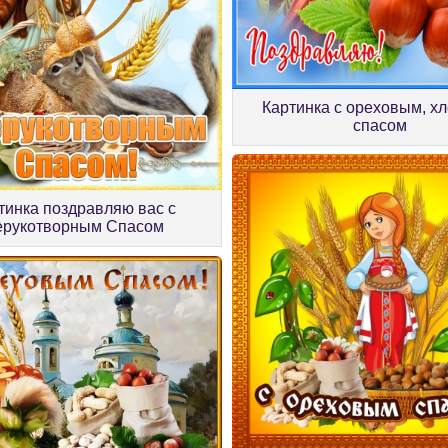
Картинка с ореховым, х
спасом
тинка поздравляю вас с
ерукотворным Спасом