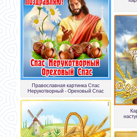
Кар
Православная картинка Спас
Нерукотворный - Ореховый Спас
Ка
насту