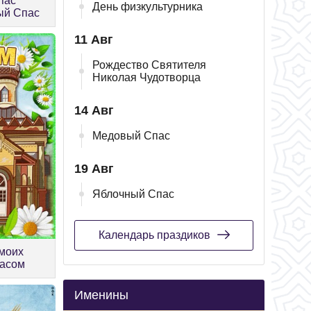
пас
День физкультурника
ый Спас
11 Авг
Рождество Святителя
Николая Чудотворца
14 Авг
Медовый Спас
19 Авг
Яблочный Спас
Календарь праздиков
моих
пасом
Именины