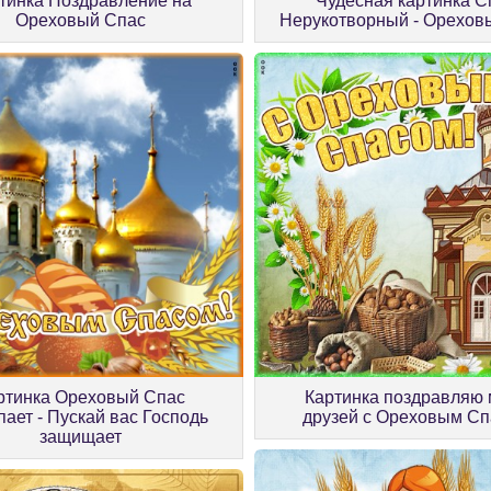
тинка Поздравление на
Чудесная картинка С
Ореховый Спас
Нерукотворный - Орехов
ртинка Ореховый Спас
Картинка поздравляю 
пает - Пускай вас Господь
друзей с Ореховым С
защищает