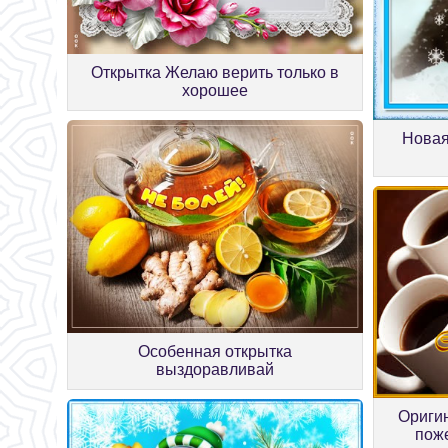
Открытка Желаю верить только в
хорошее
Новая
Особенная открытка
выздоравливай
Оригин
пож