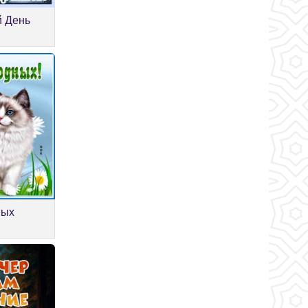
й День
ных