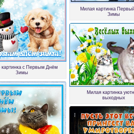
Милая картинка Первы
Зимы
 картинка с Первым Днём
Зимы
Милая картинка уют
выходных