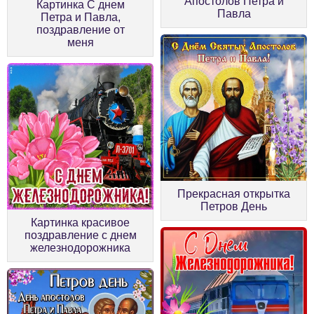
Апостолов Петра и
Картинка С днем
Павла
Петра и Павла,
поздравление от
меня
Прекрасная открытка
Петров День
Картинка красивое
поздравление с днем
железнодорожника