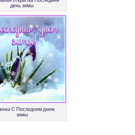
льная открытка Последний
день зимы
тинка С Последним днем
зимы