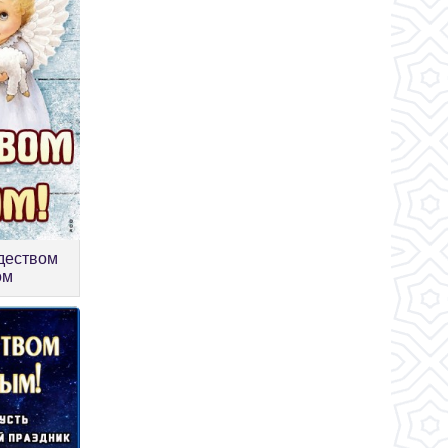
деством
ом