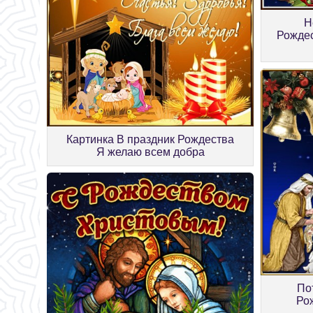
Н
Рождес
Картинка В праздник Рождества
Я желаю всем добра
По
Ро