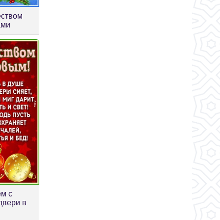
еством
ами
м с
двери в