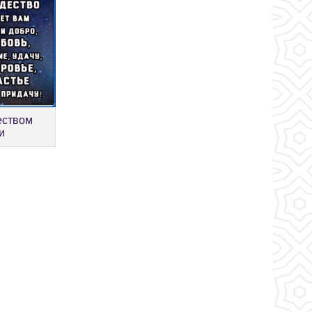
еством
и