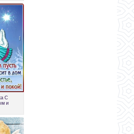
ка С
ым и