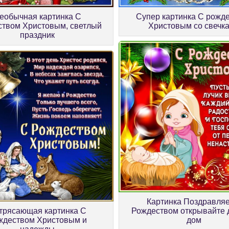
еобычная картинка С
Супер картинка С рожд
твом Христовым, светлый
Христовым со свечк
праздник
Картинка Поздравляе
трясающая картинка С
Рождеством открывайте 
ждеством Христовым и
дом