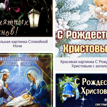
льная картинка Спокойной
Ночи
Красивая картинка С Рож
Христовым с ангел