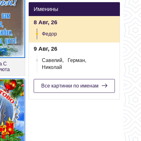
Именины
8 Авг, 26
Федор
9 Авг, 26
Савелий,
Герман,
а С
Николай
уюта
Все картинки по именам