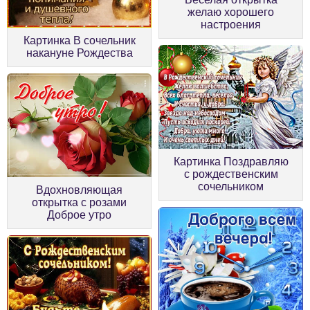
желаю хорошего
настроения
Картинка В сочельник
накануне Рождества
Картинка Поздравляю
с рождественским
сочельником
Вдохновляющая
открытка с розами
Доброе утро