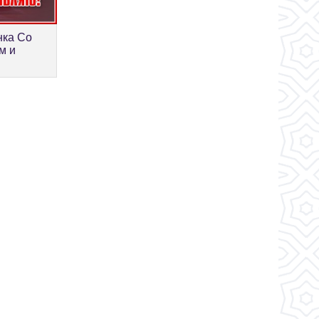
нка Со
м и