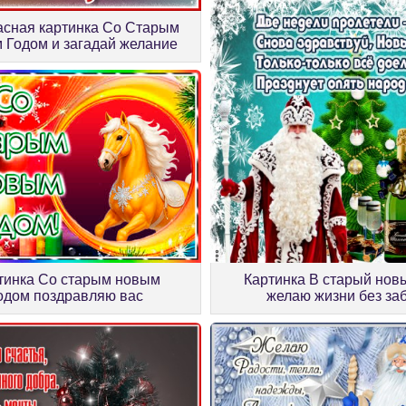
асная картинка Со Старым
 Годом и загадай желание
тинка Со старым новым
Картинка В старый нов
одом поздравляю вас
желаю жизни без за