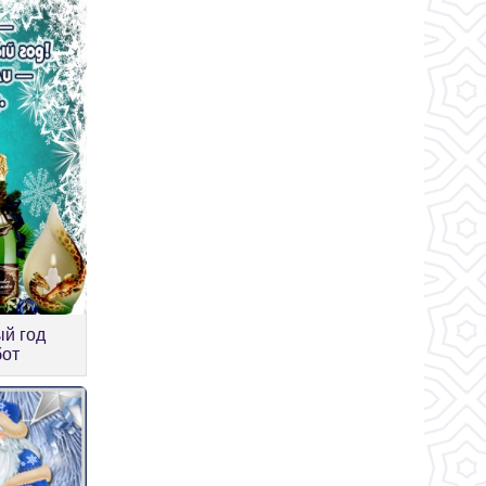
ый год
бот