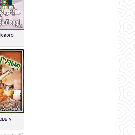
Нового
Новым
ю