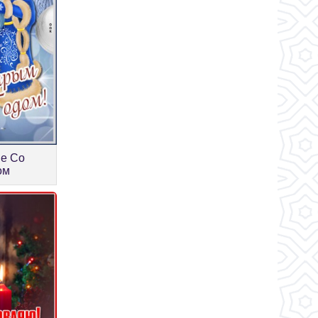
ие Со
ом