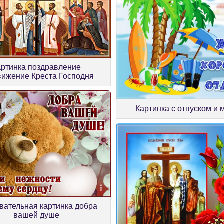
артинка поздравление
вижение Креста Господня
Картинка с отпуском и
вательная картинка добра
вашей душе