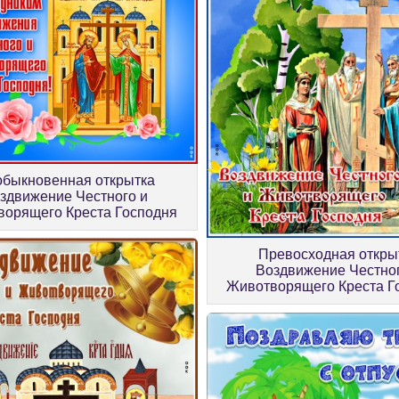
быкновенная открытка
здвижение Честного и
орящего Креста Господня
Превосходная откры
Воздвижение Честног
Животворящего Креста Г