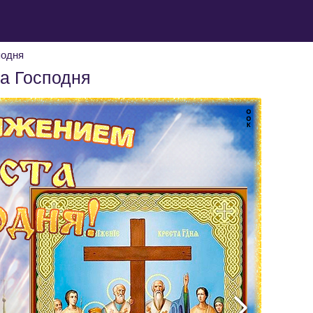
подня
а Господня