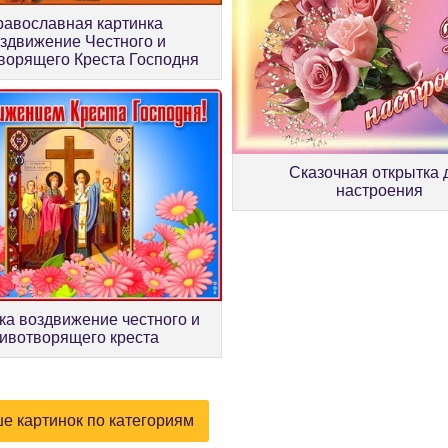
равославная картинка
здвижение Честного и
орящего Креста Господня
Сказочная открытка 
настроения
ка воздвижение честного и
ивотворящего креста
е картинок по категориям