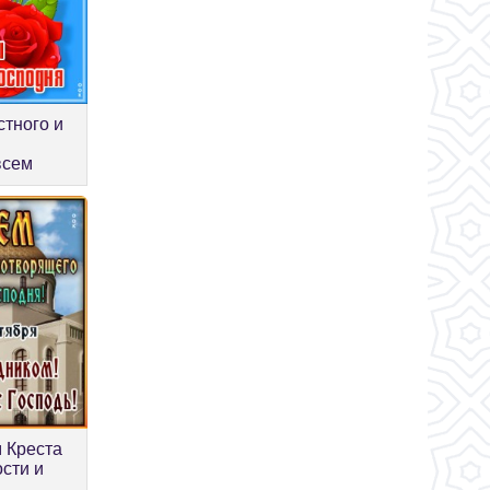
стного и
всем
 Креста
сти и