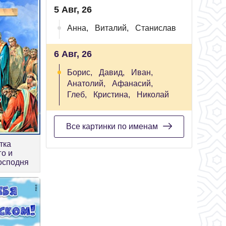
5 Авг, 26
Анна,
Виталий,
Станислав
6 Авг, 26
Борис,
Давид,
Иван,
Анатолий,
Афанасий,
Глеб,
Кристина,
Николай
Все картинки по именам
тка
о и
осподня