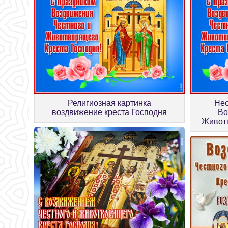
Религиозная картинка
Нео
воздвижение креста Господня
Во
Животв