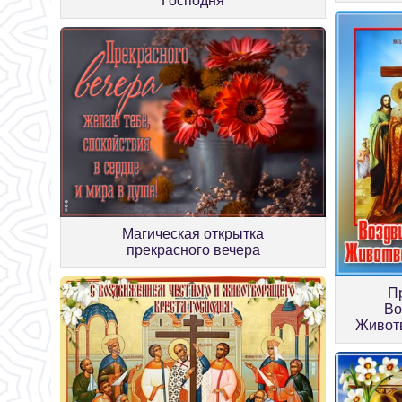
Господня
Магическая открытка
прекрасного вечера
П
Во
Животв