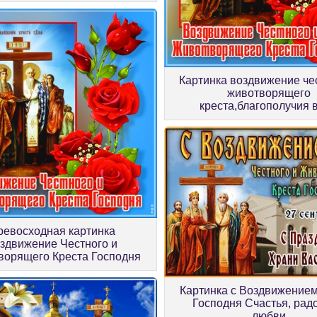
Картинка воздвижение че
животворящего
креста,благополучия 
ревосходная картинка
здвижение Честного и
орящего Креста Господня
Картинка с Воздвижением
Господня Счастья, радо
любви