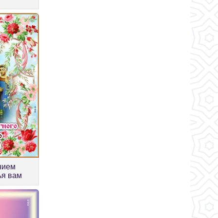
нием
ья вам