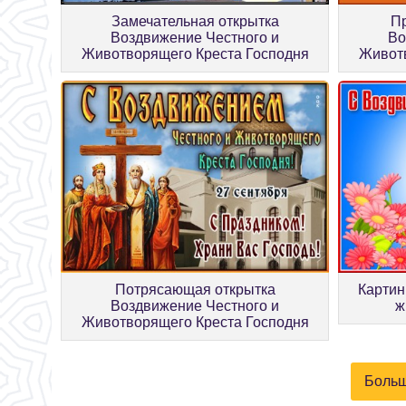
П
Замечательная открытка
Во
Воздвижение Честного и
Животв
Животворящего Креста Господня
Потрясающая открытка
Картин
Воздвижение Честного и
ж
Животворящего Креста Господня
Больш