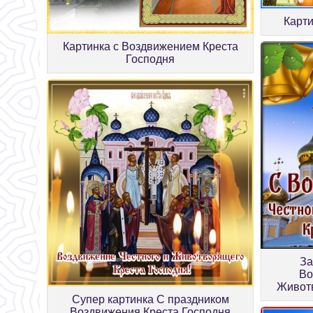
Карт
Картинка с Воздвижением Креста
Господня
За
Во
Животв
Супер картинка С праздником
Воздвижения Креста Господня