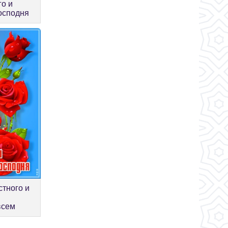
о и
осподня
стного и
всем