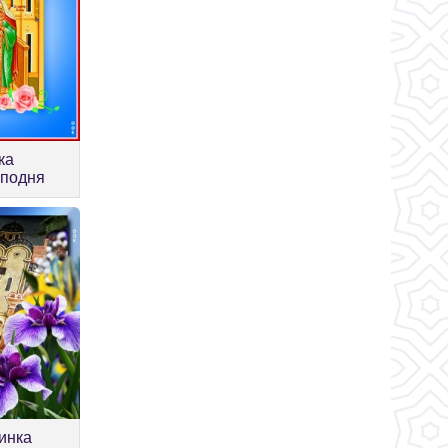
ка
сподня
инка