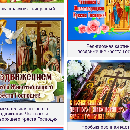
инка праздник священный
Религиозная картин
воздвижение креста Го
мечательная открытка
здвижение Честного и
орящего Креста Господня
Необыкновенная карт