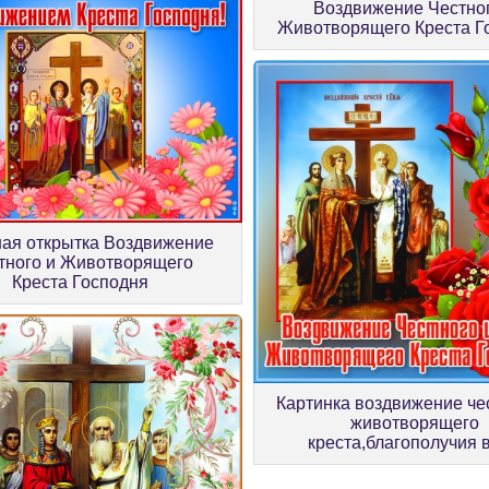
Воздвижение Честног
Животворящего Креста Г
ая открытка Воздвижение
тного и Животворящего
Креста Господня
Картинка воздвижение че
животворящего
креста,благополучия 