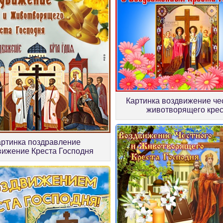
Картинка воздвижение че
животворящего кре
артинка поздравление
вижение Креста Господня