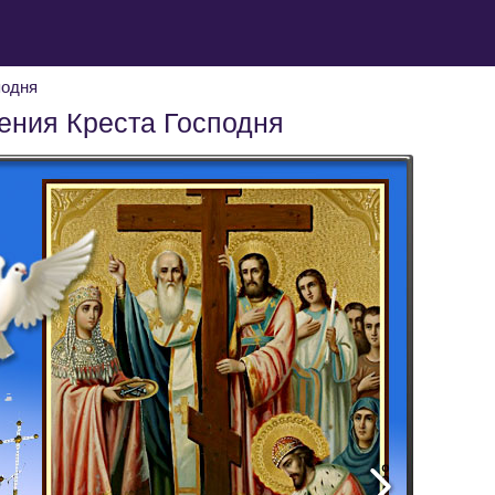
подня
ения Креста Господня