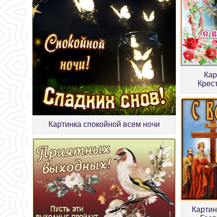
Кар
Крес
Картинка спокойной всем ночи
Картин