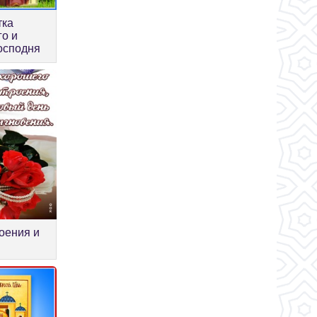
тка
о и
осподня
оения и