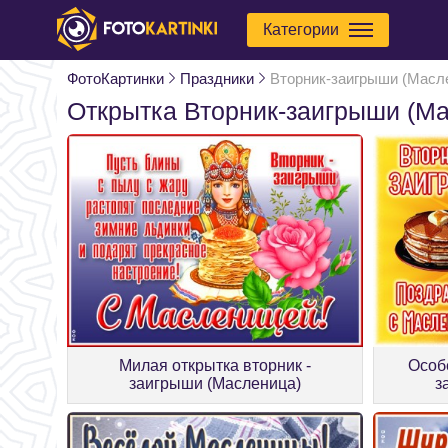
Категории
ФотоКартинки
Праздники
Вторник-заигрыши (Масл
Открытка Вторник-заигрыши (М
Милая открытка вторник -
Особ
заигрыши (Масленица)
з