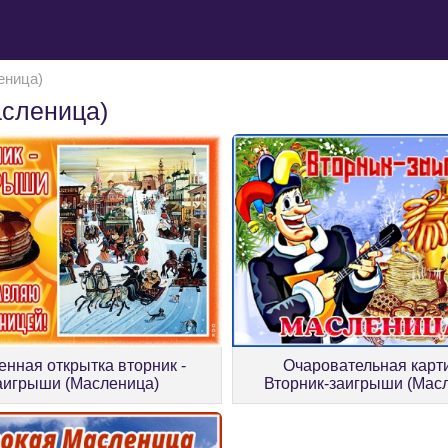
еница)
асленица)
енная открытка вторник -
Очаровательная карт
аигрыши (Масленица)
Вторник-заигрыши (Мас