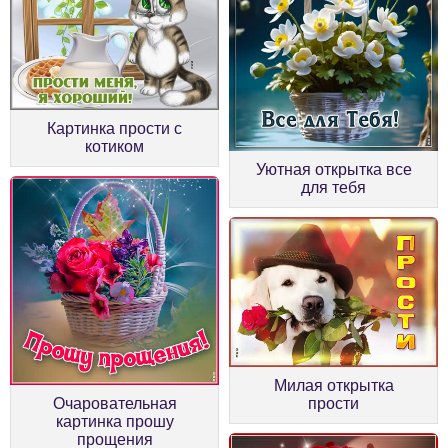
Картинка прости с
котиком
Уютная открытка все
для тебя
Милая открытка
Очаровательная
прости
картинка прошу
прощения