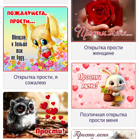
Открытка прости
женщине
Открытка прости, я
сожалею
Поэтичная открытка
прости меня