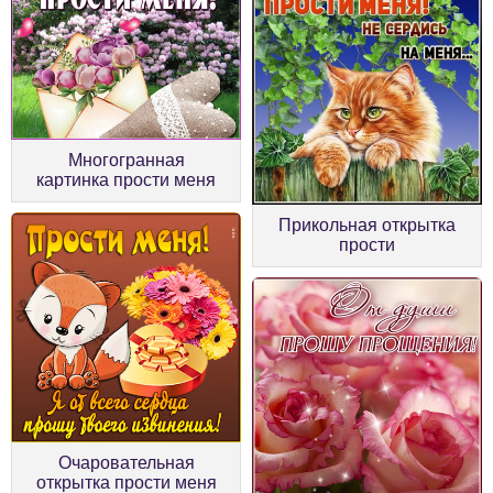
Многогранная
картинка прости меня
Прикольная открытка
прости
Очаровательная
открытка прости меня