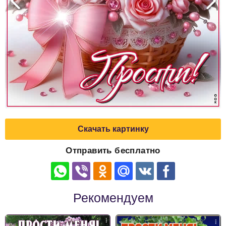
Скачать картинку
Отправить бесплатно
Рекомендуем