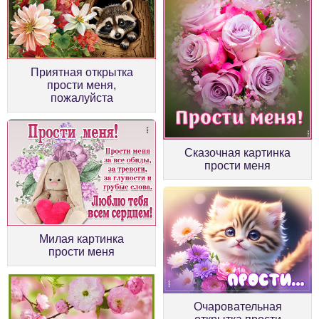
Приятная открытка
прости меня,
пожалуйста
Сказочная картинка
прости меня
Милая картинка
прости меня
Очаровательная