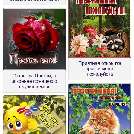
Приятная открытка
прости меня,
пожалуйста
Открытка Прости, я
искренне сожалею о
случившемся