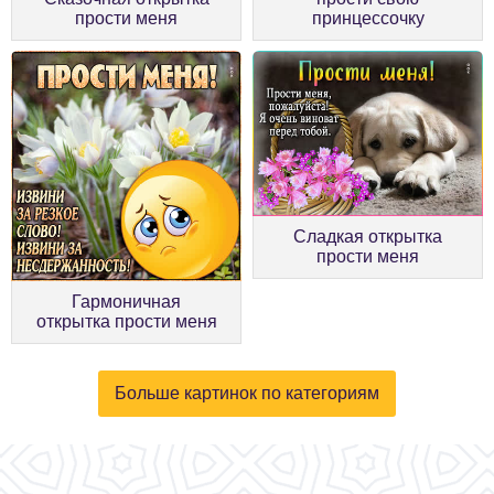
прости меня
принцессочку
Сладкая открытка
прости меня
Гармоничная
открытка прости меня
Больше картинок по категориям