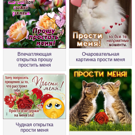
Впечатляющая
Очаровательная
открытка прошу
картинка прости меня
простить меня
Чудная открытка
прости меня