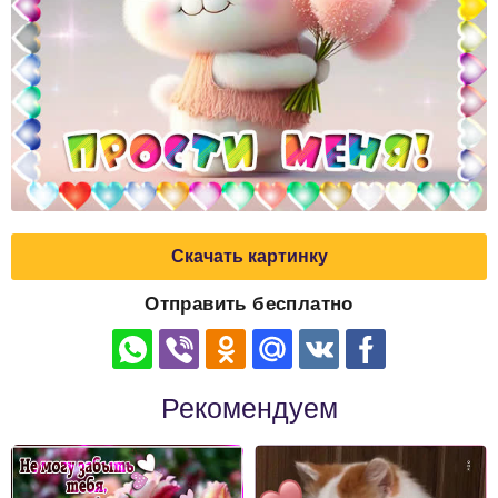
Скачать картинку
Отправить бесплатно
Рекомендуем