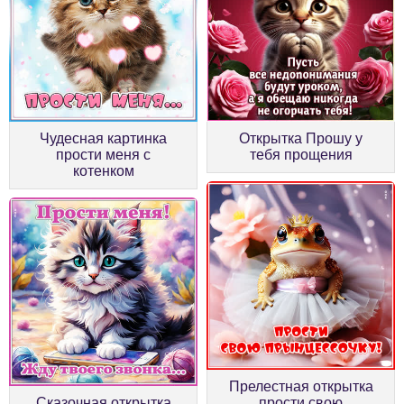
Чудесная картинка
Открытка Прошу у
прости меня с
тебя прощения
котенком
Прелестная открытка
Сказочная открытка
прости свою