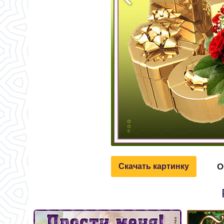
О
Скачать картинку