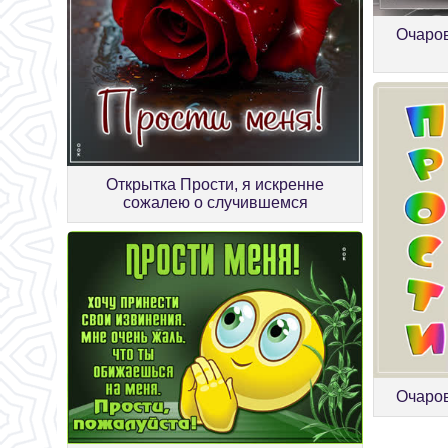
Очаров
Открытка Прости, я искренне
сожалею о случившемся
Очаров