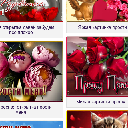
 открытка давай забудем
Яркая картинка прости
все плохое
Милая картинка прошу 
ресная открытка прости
меня