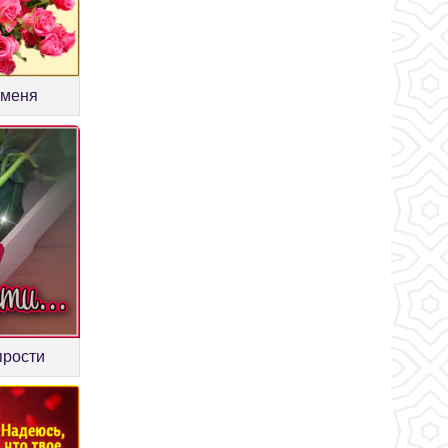
 меня
прости