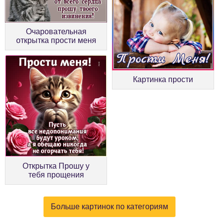
Очаровательная
открытка прости меня
Картинка прости
Открытка Прошу у
тебя прощения
Больше картинок по категориям