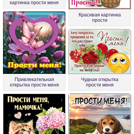
картинка прости меня
Красивая картинка
прости
Привлекательная
Чудная открытка
открытка прости меня
прости меня