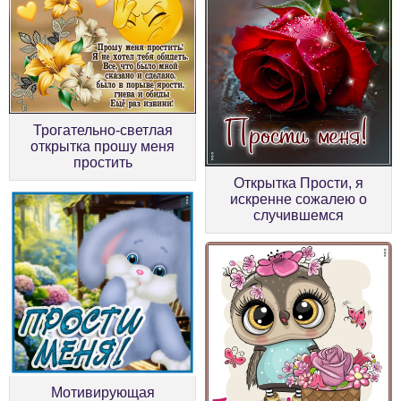
Трогательно-светлая
открытка прошу меня
простить
Открытка Прости, я
искренне сожалею о
случившемся
Мотивирующая