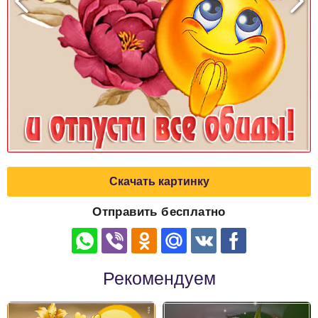
Скачать картинку
Отправить бесплатно
Рекомендуем