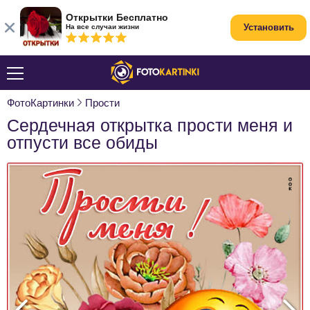
Открытки Бесплатно
Установить
На все случаи жизни
ФотоКартинки
Прости
Сердечная открытка прости меня и
отпусти все обиды