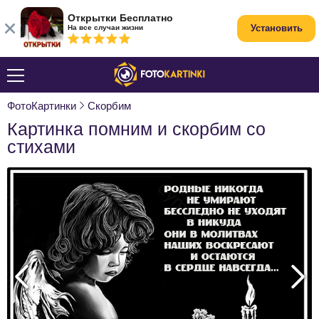
Открытки Бесплатно
Установить
На все случаи жизни
ФотоКартинки
Скорбим
Картинка помним и скорбим со
стихами