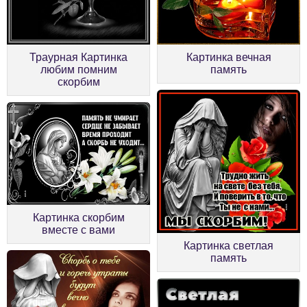
Траурная Картинка
Картинка вечная
любим помним
память
скорбим
Картинка скорбим
вместе с вами
Картинка светлая
память