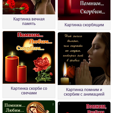
Картинка вечная
память
Картинка скорбящим
Картинка скорби со
Картинка помним и
свечами
скорбим с анимацией