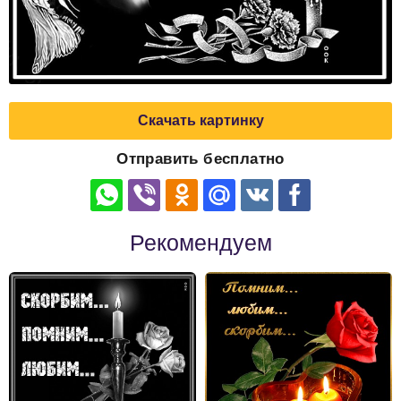
Скачать картинку
Отправить бесплатно
Рекомендуем