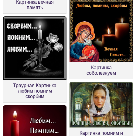
Картинка вечная
память
Картинка
соболезнуем
Траурная Картинка
любим помним
скорбим
Картинка помним и