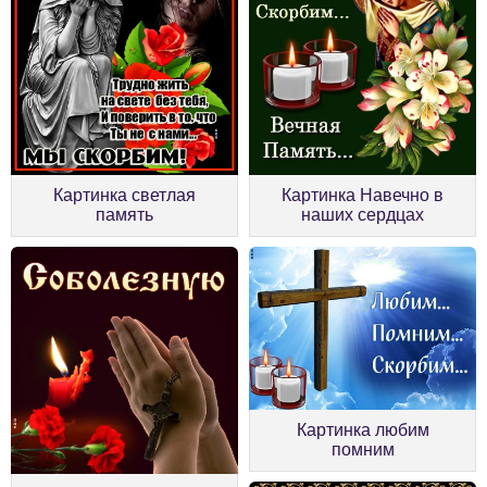
Картинка светлая
Картинка Навечно в
память
наших сердцах
Картинка любим
помним