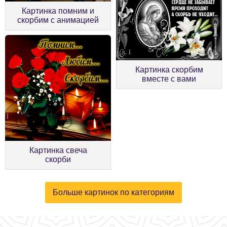
Картинка помним и
скорбим с анимацией
Картинка скорбим
вместе с вами
Картинка свеча
скорби
Больше картинок по категориям