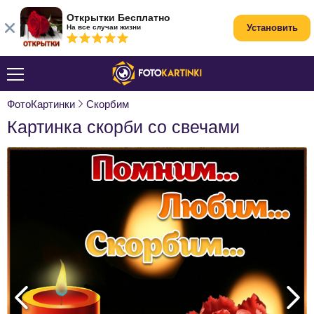
Открытки Бесплатно
Установить
На все случаи жизни
ФотоКартинки
Скорбим
Картинка скорби со свечами