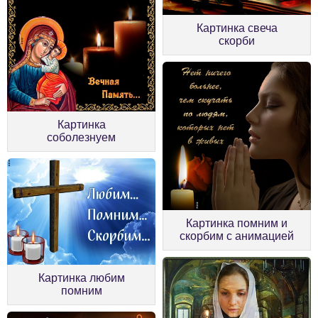
Картинка свеча
скорби
Картинка
соболезнуем
Картинка помним и
скорбим с анимацией
Картинка любим
помним