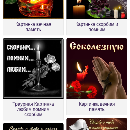
Картинка вечная
Картинка скорбим и
память
помним
Траурная Картинка
Картинка вечная
любим помним
память
скорбим