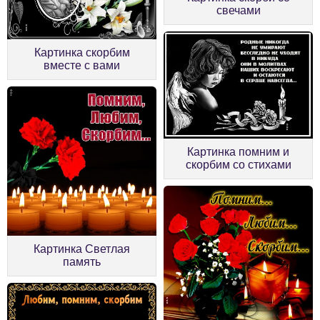
свечами
Картинка скорбим
вместе с вами
Картинка помним и
скорбим со стихами
Картинка Светлая
память