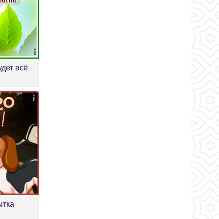
удет всё
ытка