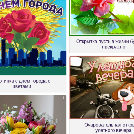
Открытка пусть в жизни б
прекрасно
ртинка с днем города с
цветами
Очаровательная откр
улетного вечера