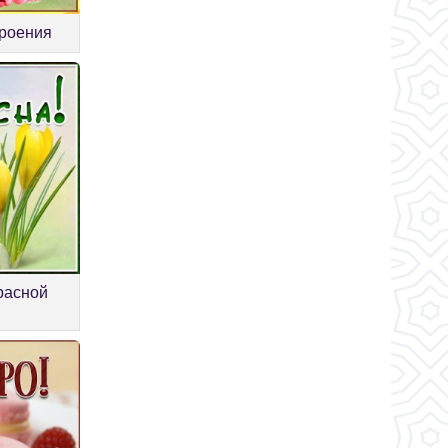
троения
расной