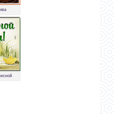
лива
весной