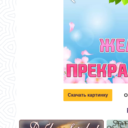
О
Скачать картинку