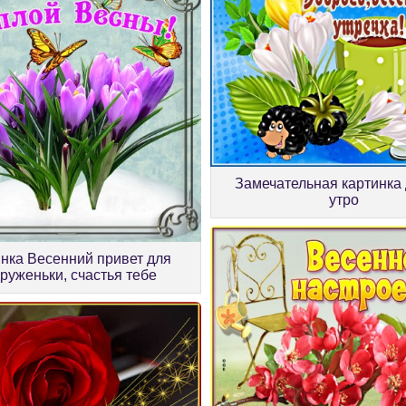
Замечательная картинка
утро
нка Весенний привет для
руженьки, счастья тебе