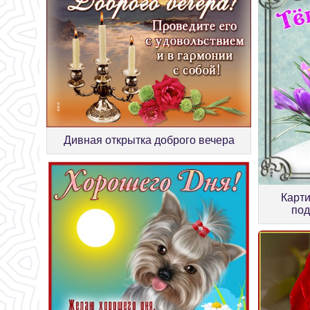
Дивная открытка доброго вечера
Карти
под