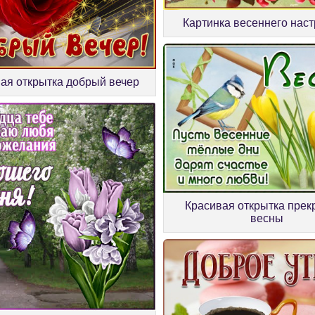
Картинка весеннего нас
ая открытка добрый вечер
Красивая открытка прек
весны