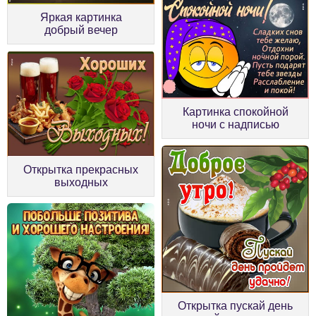
Яркая картинка
добрый вечер
Картинка спокойной
ночи с надписью
Открытка прекрасных
выходных
Открытка пускай день