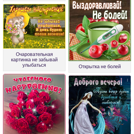
Очаровательная
картинка не забывай
улыбаться
Открытка не болей