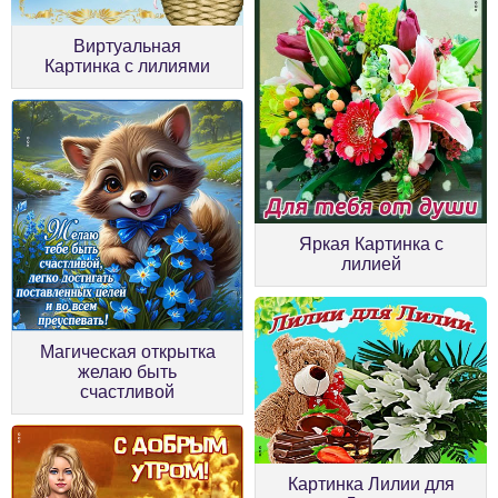
Виртуальная
Картинка с лилиями
Яркая Картинка с
лилией
Магическая открытка
желаю быть
счастливой
Картинка Лилии для