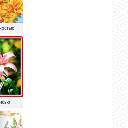
жностью
писью