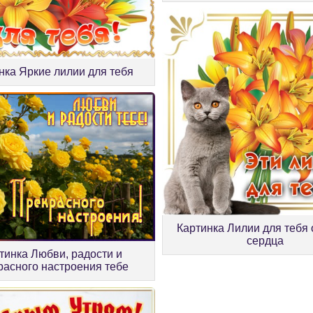
нка Яркие лилии для тебя
Картинка Лилии для тебя 
сердца
тинка Любви, радости и
расного настроения тебе