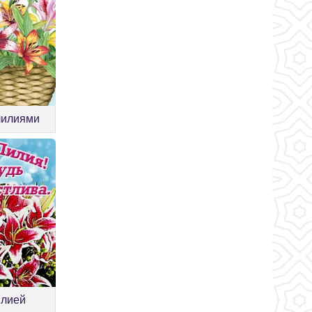
лилиями
илией