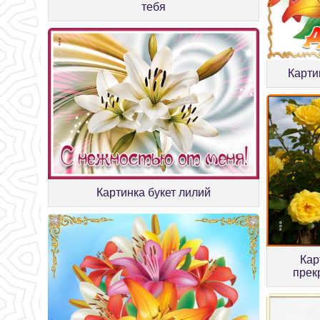
тебя
Карти
Картинка букет лилий
Кар
прек