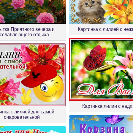
ытка Приятного вечера и
Картинка с лилией с не
сслабляющего отдыха
Картинка лилии с над
инка с лилией для самой
очаровательной