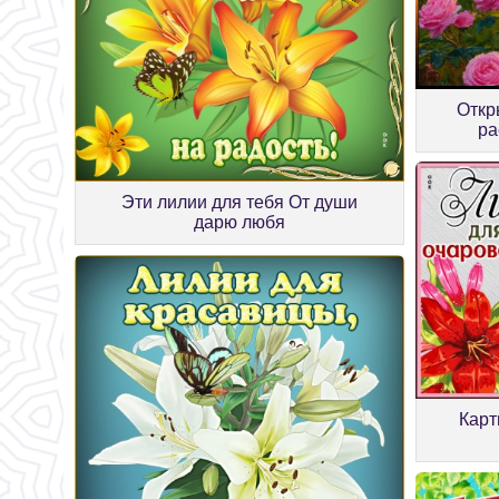
Откр
ра
Эти лилии для тебя От души
дарю любя
Карт