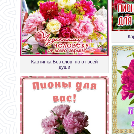
Ка
Картинка Без слов, но от всей
души