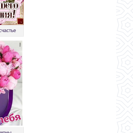
счастье
пионы