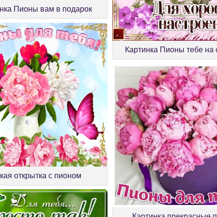
нка Пионы вам в подарок
Картинка Пионы тебе на 
кая открытка с пионом
Картинка прекрасные 