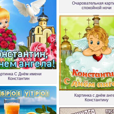
Очаровательная карт
спокойной ночи
артинка С Днём имени
Константин
Картинка с днём анг
Константину