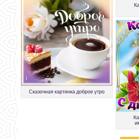
К
Сказочная картинка доброе утро
Ка
и