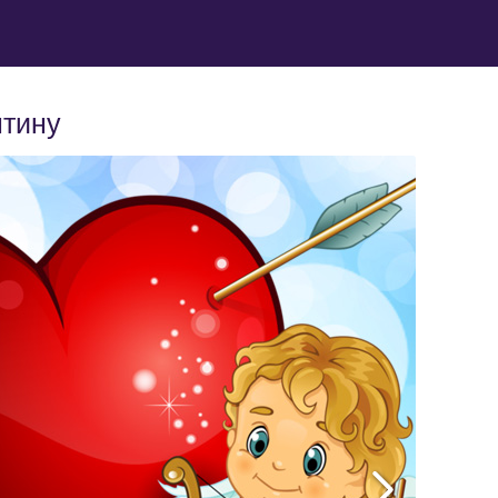
нтину