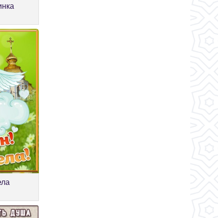
инка
ела