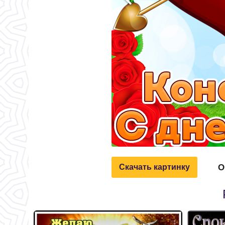
О
Скачать картинку