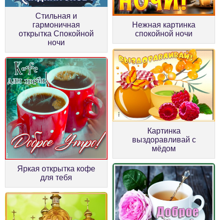
Стильная и
гармоничная
Нежная картинка
открытка Спокойной
спокойной ночи
ночи
Картинка
выздоравливай с
мёдом
Яркая открытка кофе
для тебя