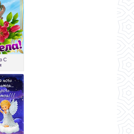
ю С
м