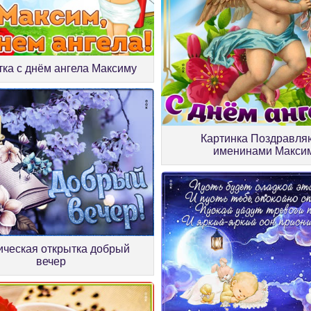
ка с днём ангела Максиму
Картинка Поздравля
именинами Макси
ическая открытка добрый
вечер