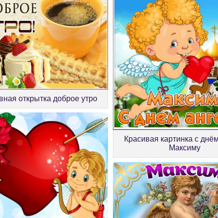
вная открытка доброе утро
Красивая картинка с днё
Максиму