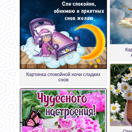
Ка
Картинка спокойной ночи сладких
снов
Отк