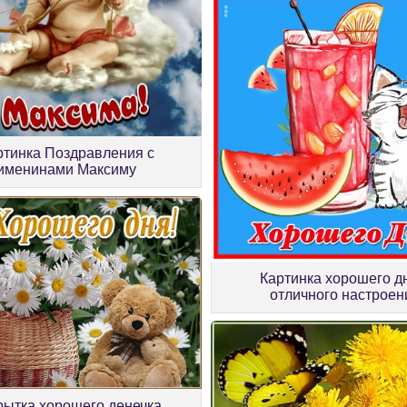
ртинка Поздравления с
именинами Максиму
Картинка хорошего д
отличного настроен
рытка хорошего денечка