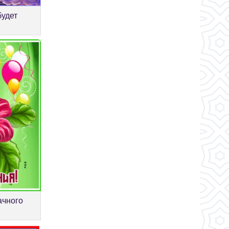
будет
ачного