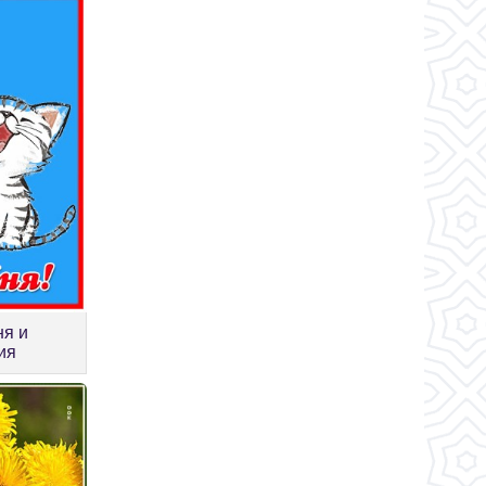
ня и
ия