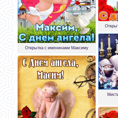
Открыт
Открытка с именинами Максиму
Мист