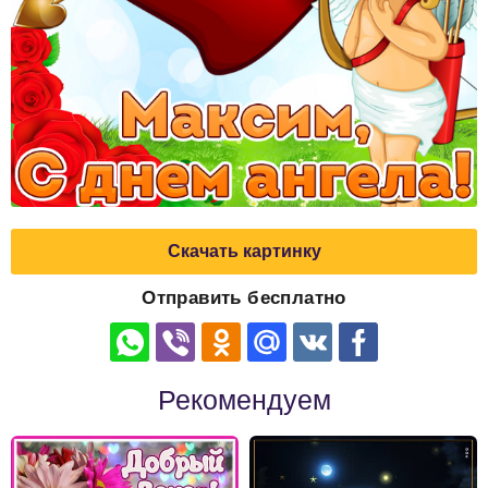
Скачать картинку
Отправить бесплатно
Рекомендуем