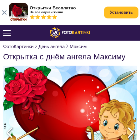
Открытки Бесплатно
Установить
На все случаи жизни
ФотоКартинки
День ангела
Максим
Открытка с днём ангела Максиму