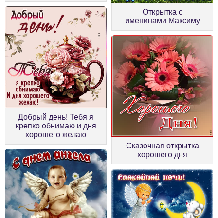
Открытка с
именинами Максиму
Добрый день! Тебя я
крепко обнимаю и дня
хорошего желаю
Сказочная открытка
хорошего дня