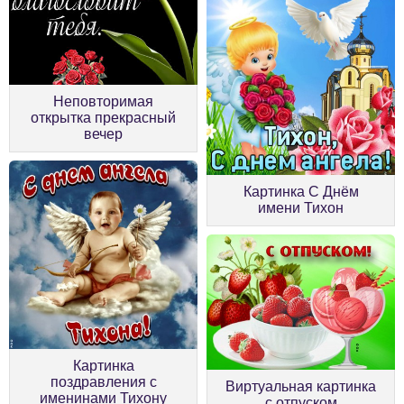
Неповторимая
открытка прекрасный
вечер
Картинка С Днём
имени Тихон
Картинка
поздравления с
Виртуальная картинка
именинами Тихону
с отпуском