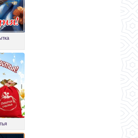
ытка
тья