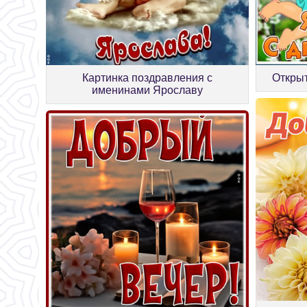
Картинка поздравления с
Откры
именинами Ярославу