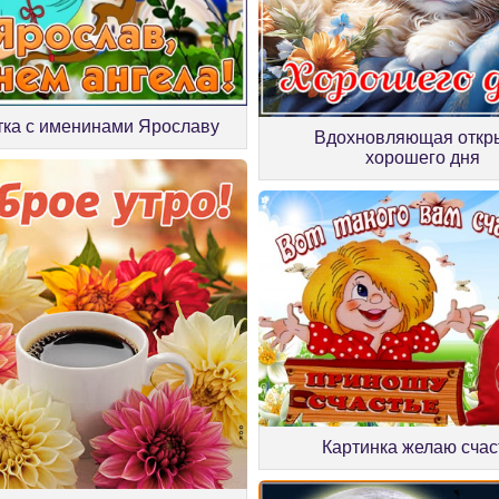
тка с именинами Ярославу
Вдохновляющая откр
хорошего дня
Картинка желаю счас