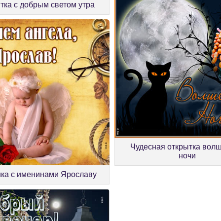
тка с добрым светом утра
Чудесная открытка вол
ночи
нка с именинами Ярославу