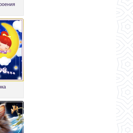
роения
нка