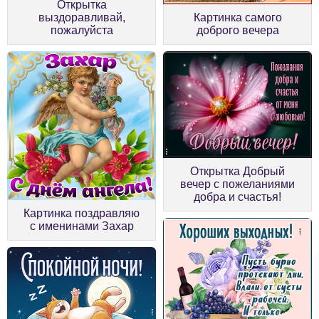
Открытка
выздоравливай,
Картинка самого
пожалуйста
доброго вечера
Открытка Добрый
вечер с пожеланиями
добра и счастья!
Картинка поздравляю
с именинами Захар