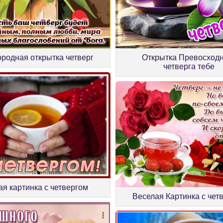
родная открытка четверг
Открытка Превосход
четверга тебе
ая картинка с четвергом
Веселая Картинка с чет