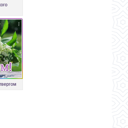
кого
твергом