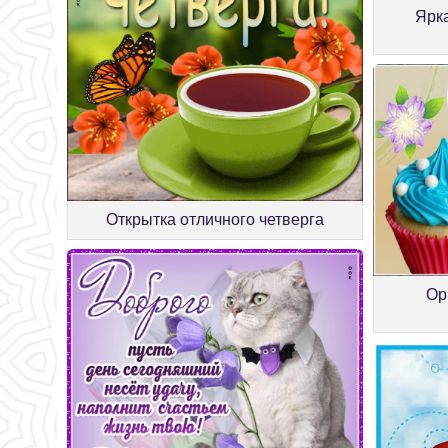
Ярк
Открытка отличного четверга
Ор