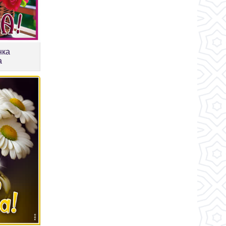
нка
а