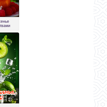
сенье
ствами