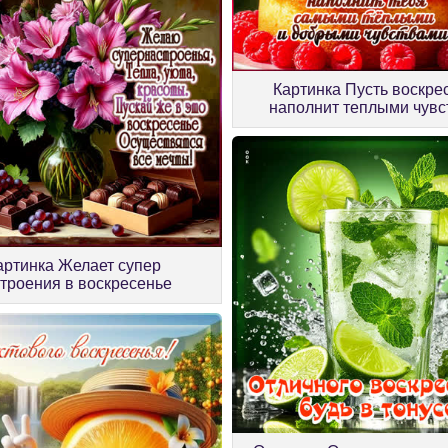
Картинка Пусть воскре
наполнит теплыми чув
артинка Желает супер
троения в воскресенье