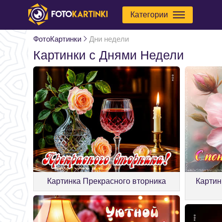
Категории
ФотоКартинки
Дни недели
Картинки с Днями Недели
Картинка Прекрасного вторника
Картин