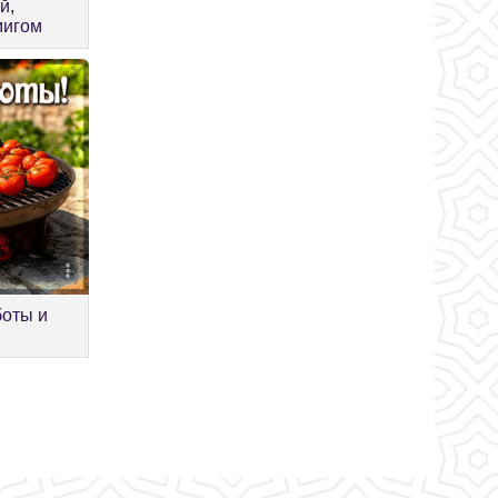
й,
мигом
боты и