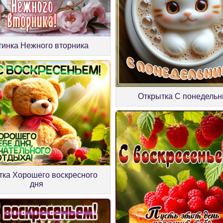
тинка Нежного вторника
Открытка С понедель
тка Хорошего воскресного
дня