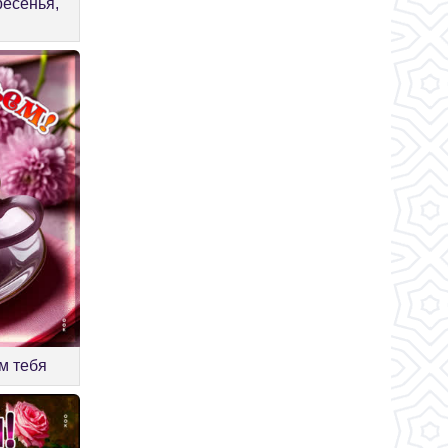
ресенья,
м тебя