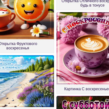
Открытка Отличного воск
будь в тонусе
Открытка Фруктового
воскресенья
Картинка С воскресенье