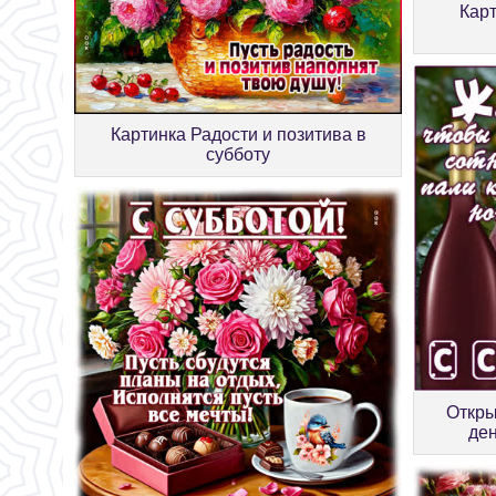
Карт
Картинка Радости и позитива в
субботу
Откры
ден