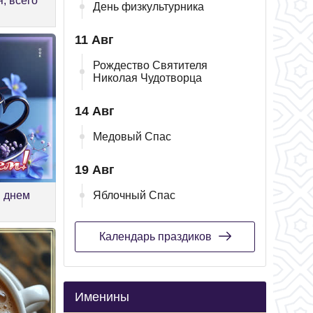
, всего
День физкультурника
11 Авг
Рождество Святителя
Николая Чудотворца
14 Авг
Медовый Спас
19 Авг
м днем
Яблочный Спас
Календарь праздиков
Именины