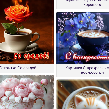
Открытка С субботой тебя
хорошего
Картинка С прекрасны
Открытка Со средой
воскресенья