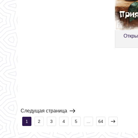
Откры
Следущая страница
1
2
3
4
5
...
64