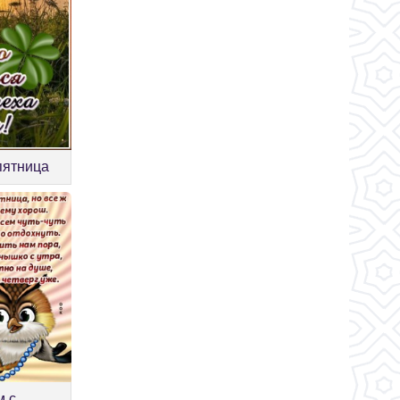
пятница
м с