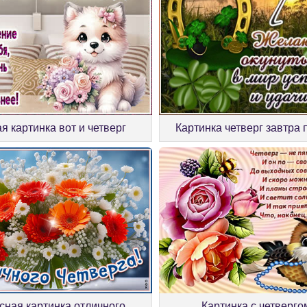
я картинка вот и четверг
Картинка четверг завтра 
сная картинка отличного
Картинка с четверго