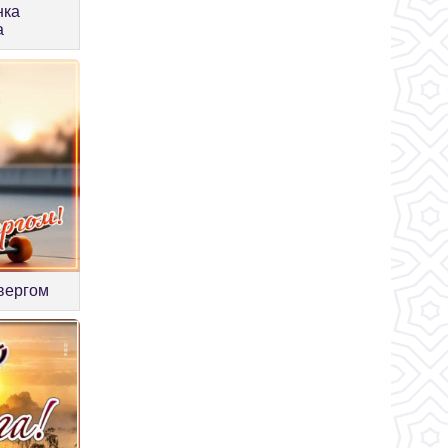
нка
а
твергом