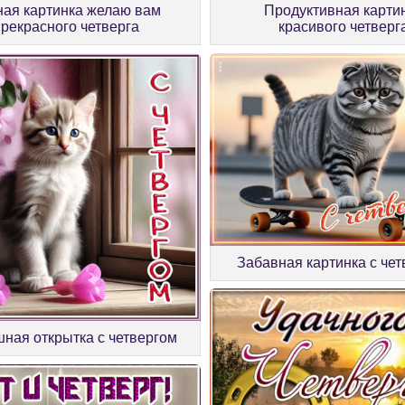
ная картинка желаю вам
Продуктивная карти
прекрасного четверга
красивого четверг
Забавная картинка с че
ная открытка с четвергом