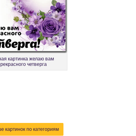
ная картинка желаю вам
прекрасного четверга
е картинок по категориям