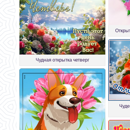
Открыт
Чудная открытка четверг
Чуде