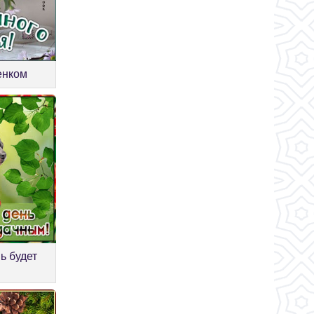
енком
ь будет