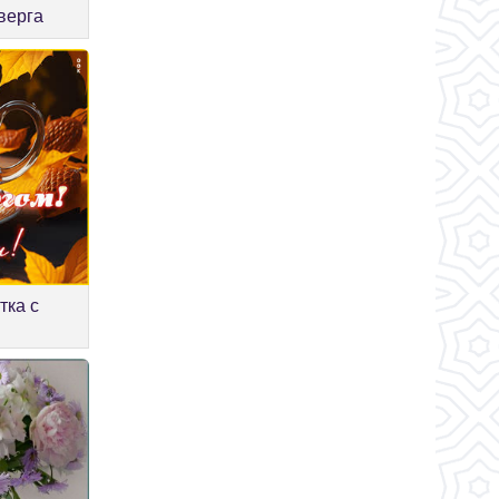
верга
тка с