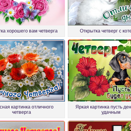
ка хорошего вам четверга
Открытка четверг с кот
сная картинка отличного
Яркая картинка пусть ден
четверга
удачным