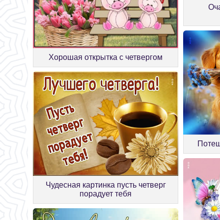
Оч
Хорошая открытка с четвергом
Потеш
Чудесная картинка пусть четверг
порадует тебя