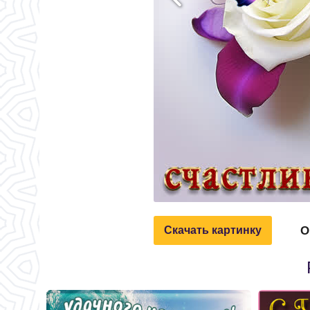
О
Скачать картинку