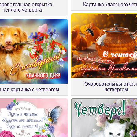
аровательная открытка
Картинка классного чет
теплого четверга
Очаровательная откры
ная картинка с четвергом
четвергом