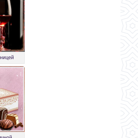
тницей
ичной