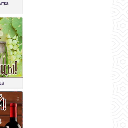
ытка
ца