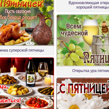
Вдохновляющая откр
хорошей пятницы
инка суперской пятницы
Открытка ура пятни