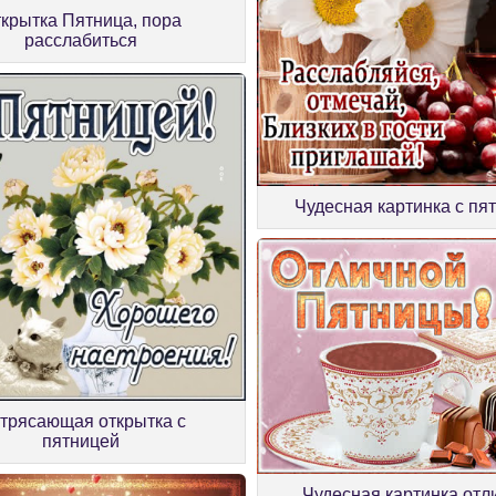
крытка Пятница, пора
расслабиться
Чудесная картинка с пя
трясающая открытка с
пятницей
Чудесная картинка отл