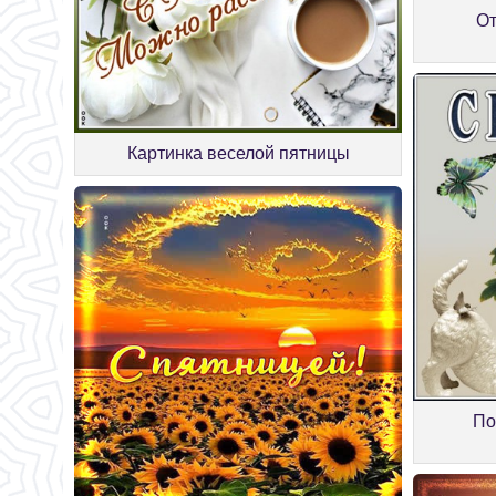
От
Картинка веселой пятницы
По