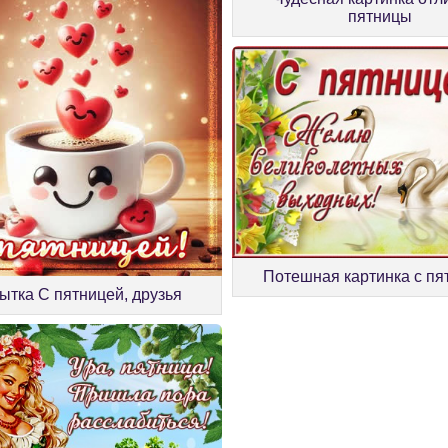
пятницы
Потешная картинка с пя
ытка С пятницей, друзья