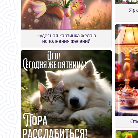
Ярк
Чудесная картинка желаю
исполнения желаний
От