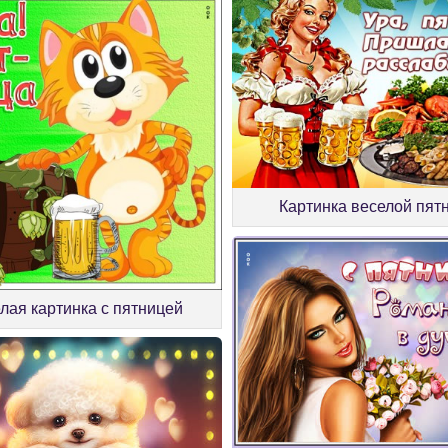
Картинка веселой пят
лая картинка с пятницей