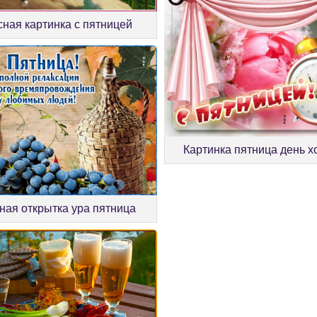
сная картинка с пятницей
Картинка пятница день 
ая открытка ура пятница