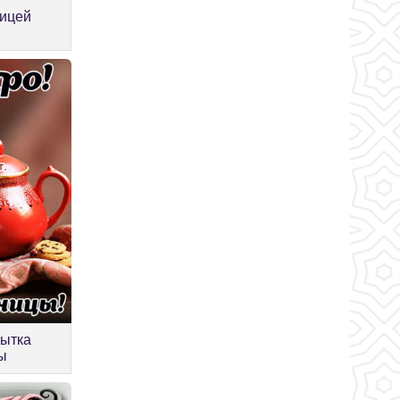
ницей
ытка
ы