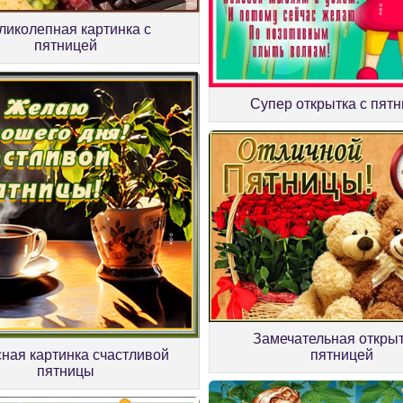
ликолепная картинка с
пятницей
Супер открытка с пят
Замечательная открыт
пятницей
ная картинка счастливой
пятницы