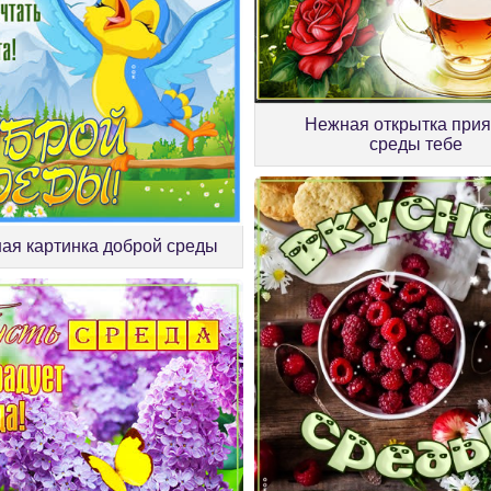
Нежная открытка прия
среды тебе
я картинка доброй среды