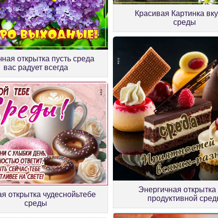
Красивая Картинка вк
среды
чная открытка пусть среда
вас радует всегда
Энергичная открытка
я открытка чудеснойьтебе
продуктивной сре
среды