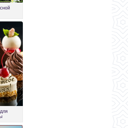
усной
 для
ды