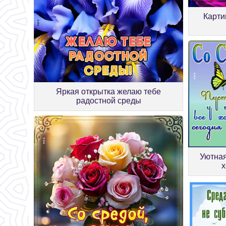
Карти
Яркая открытка желаю тебе
радостной среды
Уютная
х