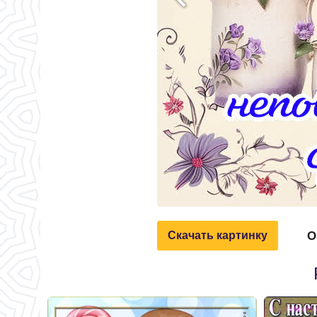
О
Скачать картинку