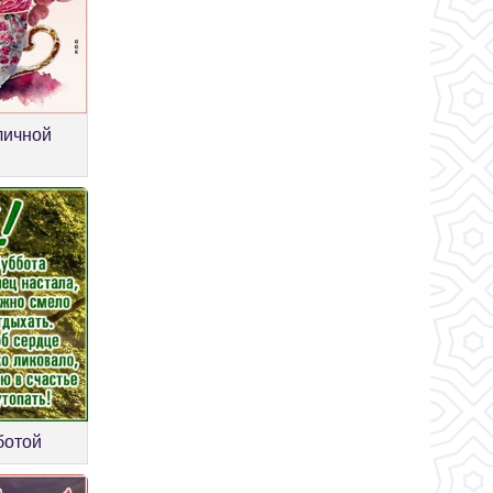
личной
ботой