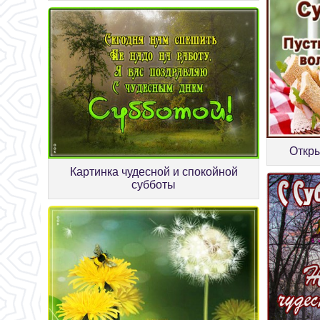
Откры
Картинка чудесной и спокойной
субботы