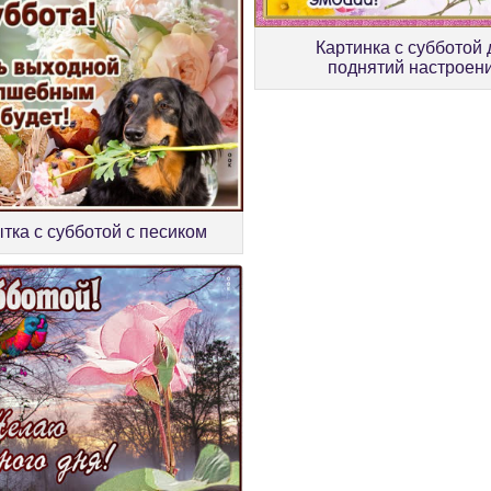
Картинка с субботой 
поднятий настроен
тка с субботой с песиком