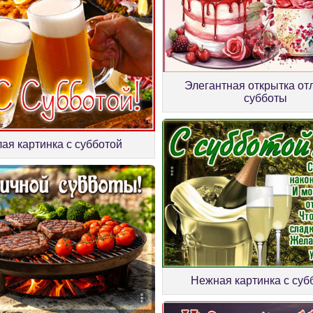
Элегантная открытка от
субботы
ая картинка с субботой
Нежная картинка с суб