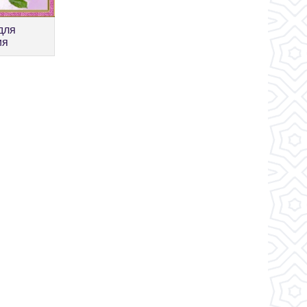
для
ия