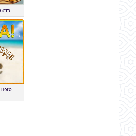
бота
чного