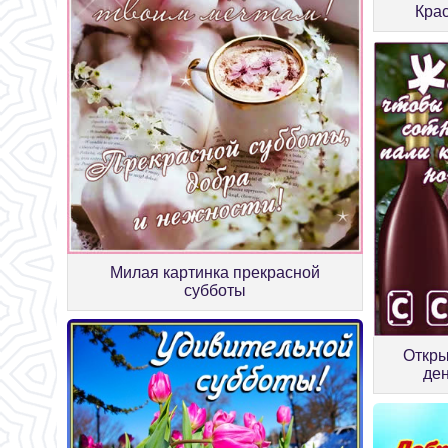
Крас
Милая картинка прекрасной
субботы
Откры
ден