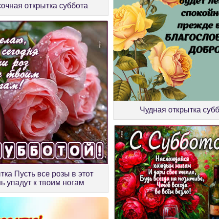
очная открытка суббота
Чудная открытка суб
тка Пусть все розы в этот
ь упадут к твоим ногам