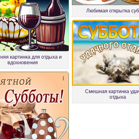
Любимая открытка суб
няя картинка для отдыха и
вдохновения
Смешная картинка уда
отдыха