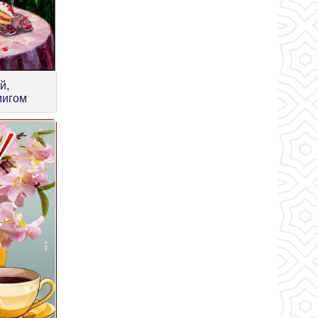
й,
мигом