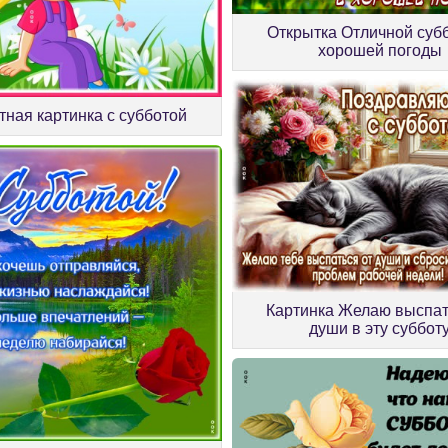
Открытка Отличной суб
хорошей погоды
тная картинка с субботой
Картинка Желаю выспат
души в эту суббот