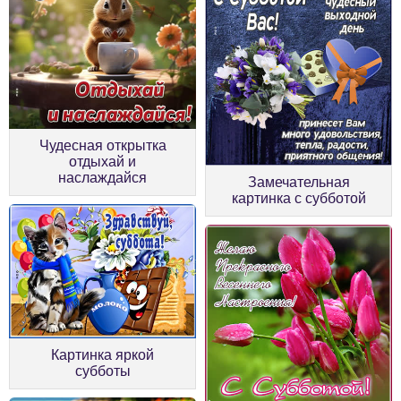
Чудесная открытка
отдыхай и
наслаждайся
Замечательная
картинка с субботой
Картинка яркой
субботы