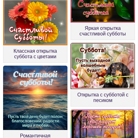
Яркая открытка
счастливой субботы
Классная открытка
суббота с цветами
Открытка с субботой с
песиком
Романтичная