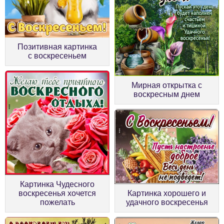
Позитивная картинка
с воскресеньем
Мирная открытка с
воскресным днем
Картинка Чудесного
воскресенья хочется
Картинка хорошего и
пожелать
удачного воскресенья