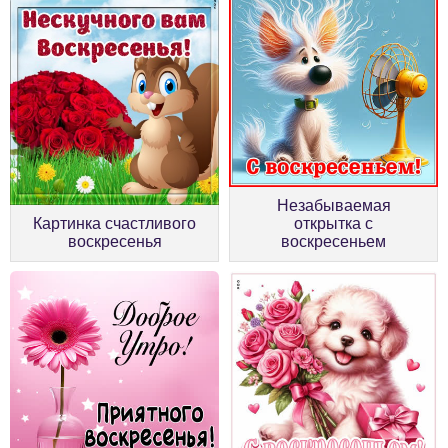
Незабываемая
Картинка счастливого
открытка с
воскресенья
воскресеньем