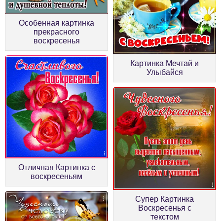
Особенная картинка
прекрасного
воскресенья
Картинка Мечтай и
Улыбайся
Отличная Картинка с
воскресеньям
Супер Картинка
Воскресенья с
текстом