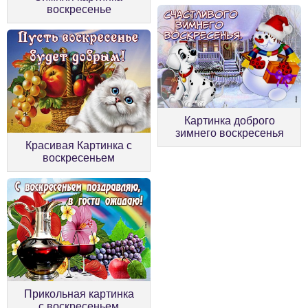
воскресенье
Картинка доброго
зимнего воскресенья
Красивая Картинка с
воскресеньем
Прикольная картинка
с воскресеньем