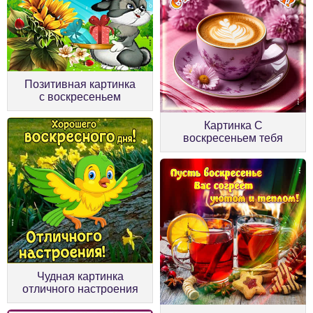
Позитивная картинка
с воскресеньем
Картинка С
воскресеньем тебя
Чудная картинка
отличного настроения